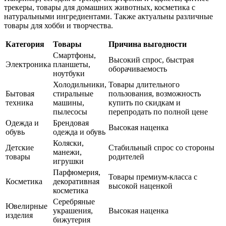
трекеры, товары для домашних животных, косметика с
натуральными ингредиентами. Также актуальны различные
товары для хобби и творчества.
Категория
Товары
Причина выгодности
Смартфоны,
Высокий спрос, быстрая
Электроника
планшеты,
оборачиваемость
ноутбуки
Холодильники,
Товары длительного
Бытовая
стиральные
пользования, возможность
техника
машины,
купить по скидкам и
пылесосы
перепродать по полной цене
Одежда и
Брендовая
Высокая наценка
обувь
одежда и обувь
Коляски,
Детские
Стабильный спрос со стороны
манежи,
товары
родителей
игрушки
Парфюмерия,
Товары премиум-класса с
Косметика
декоративная
высокой наценкой
косметика
Серебряные
Ювелирные
украшения,
Высокая наценка
изделия
бижутерия