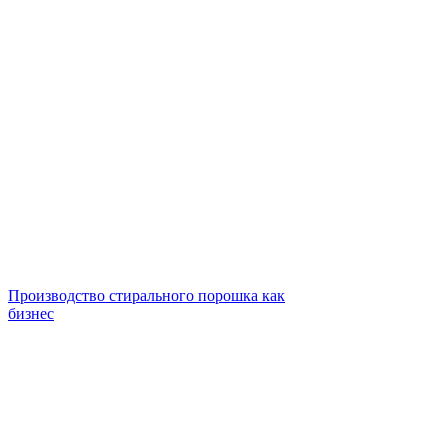
Производство стирального порошка как
бизнес