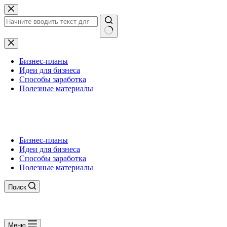
Перейти
к
сути
Ничего
не
найдено
Бизнес-планы
Идеи для бизнеса
Способы заработка
Полезные материалы
Бизнес-планы
Идеи для бизнеса
Способы заработка
Полезные материалы
Поиск
Меню