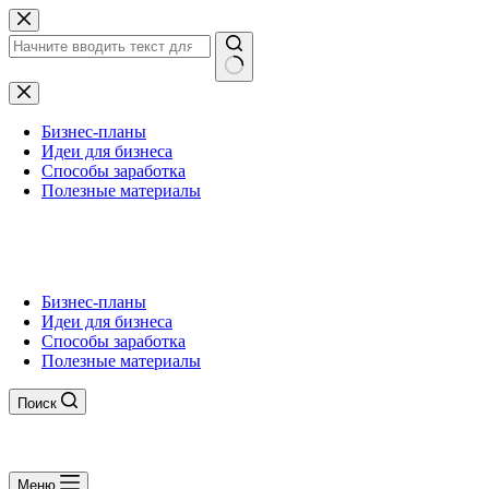
Перейти
к
сути
Ничего
не
найдено
Бизнес-планы
Идеи для бизнеса
Способы заработка
Полезные материалы
Бизнес-планы
Идеи для бизнеса
Способы заработка
Полезные материалы
Поиск
Меню