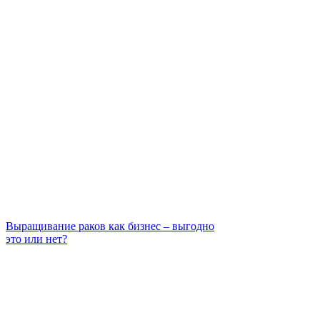
Выращивание раков как бизнес – выгодно
это или нет?