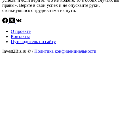
успеха, и если верите, что не можете, то в обоих случаях вы
правы». Верьте в свой успех и не опускайте руки,
столкнувшись с трудностями на пути.
О проекте
Контакты
Путеводитель по сайту
Invest2Biz.ru ©
/
Политика конфиденциальности