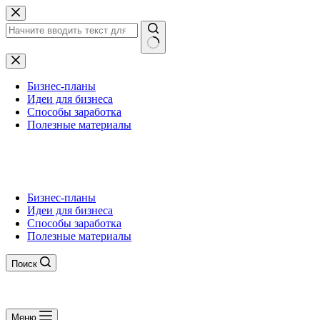
Перейти
к
сути
Ничего
не
найдено
Бизнес-планы
Идеи для бизнеса
Способы заработка
Полезные материалы
Бизнес-планы
Идеи для бизнеса
Способы заработка
Полезные материалы
Поиск
Меню