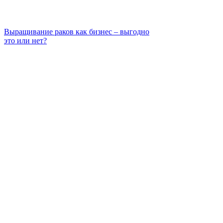
Выращивание раков как бизнес – выгодно
это или нет?