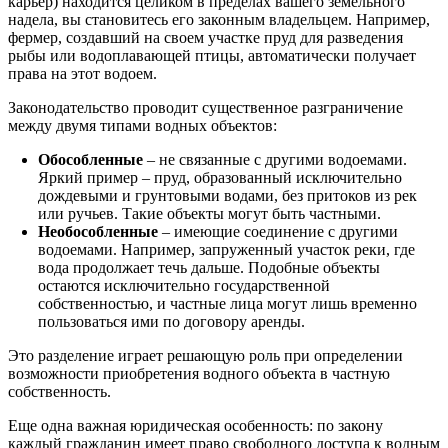
карьер) находится целиком в пределах вашего земельного
надела, вы становитесь его законным владельцем. Например,
фермер, создавший на своем участке пруд для разведения
рыбы или водоплавающей птицы, автоматически получает
права на этот водоем.
Законодательство проводит существенное разграничение
между двумя типами водных объектов:
Обособленные
– не связанные с другими водоемами.
Яркий пример – пруд, образованный исключительно
дождевыми и грунтовыми водами, без притоков из рек
или ручьев. Такие объекты могут быть частными.
Необособленные
– имеющие соединение с другими
водоемами. Например, запруженный участок реки, где
вода продолжает течь дальше. Подобные объекты
остаются исключительно государственной
собственностью, и частные лица могут лишь временно
пользоваться ими по договору аренды.
Это разделение играет решающую роль при определении
возможности приобретения водного объекта в частную
собственность.
Еще одна важная юридическая особенность: по закону
каждый гражданин имеет право свободного доступа к водным