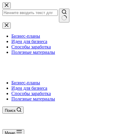
Перейти
к
сути
Ничего
не
найдено
Бизнес-планы
Идеи для бизнеса
Способы заработка
Полезные материалы
Бизнес-планы
Идеи для бизнеса
Способы заработка
Полезные материалы
Поиск
Меню