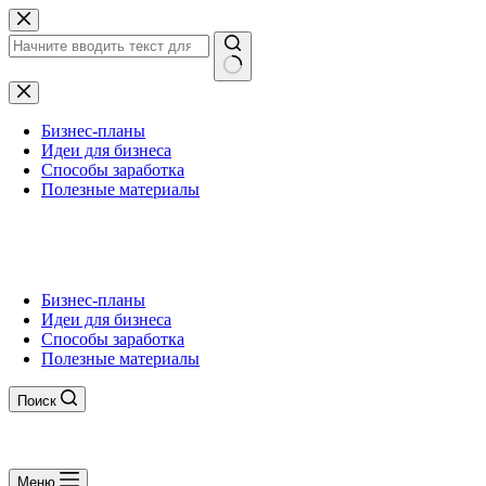
Перейти
к
сути
Ничего
не
найдено
Бизнес-планы
Идеи для бизнеса
Способы заработка
Полезные материалы
Бизнес-планы
Идеи для бизнеса
Способы заработка
Полезные материалы
Поиск
Меню