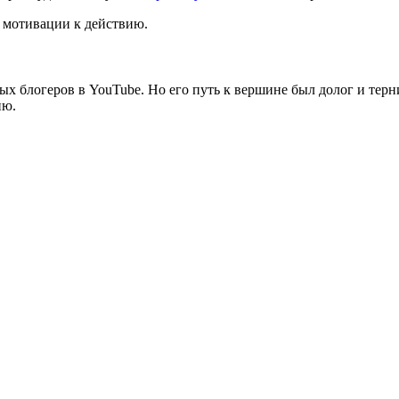
д мотивации к действию.
ых блогеров в YouTube. Но его путь к вершине был долог и терн
ию.