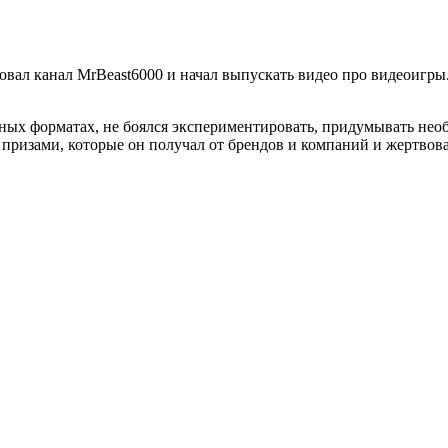
овал канал MrBeast6000 и начал выпускать видео про видеоигры.
ных форматах, не боялся экспериментировать, придумывать необ
ризами, которые он получал от брендов и компаний и жертвова